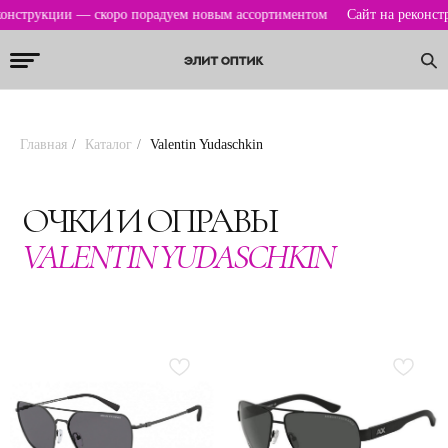
конструкции — скоро порадуем новым ассортиментом
Сайт на реконст
Главная
/
Каталог
/
Valentin Yudaschkin
ОЧКИ И ОПРАВЫ
VALENTIN YUDASCHKIN