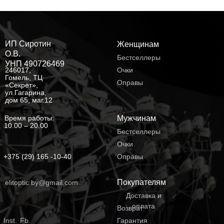
ИП Сиротин
Женщинам
О.В.
Бестселлеры
УНП 490726469
246017,
Очки
Гомель, ТЦ
Оправы
«Секрет»,
ул.Гагарина,
дом 65, маг.12
Время работы:
Мужчинам
10.00 – 20.00
Бестселлеры
Очки
+375 (29) 165 -10-40
Оправы
Покупателям
elitoptic.by@gmail.com
Доставка и
оплата
Возврат
Inst.
Fb.
Гарантия