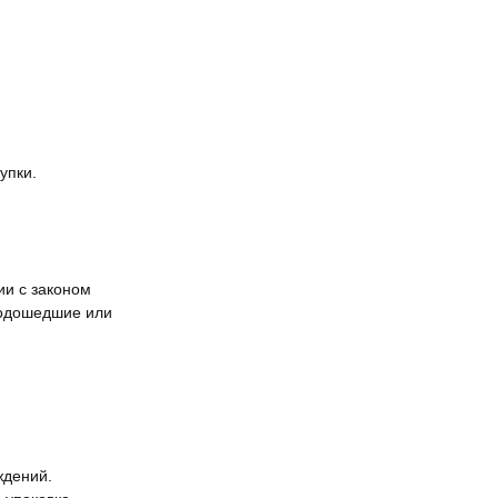
упки.
ии с законом
подошедшие или
ждений.