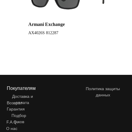
Armani Exchange
AX4026S 812287
Покупателям
Политика защиты
данных
Доставка и
оплата
Возврат
Гарантия
Подбор
очков
F.A.Q.
О нас