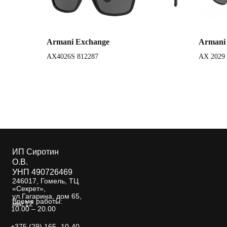
Armani Exchange
Armani
AX4026S 812287
AX 2029
ИП Сиротин
О.В.
УНП 490726469
246017, Гомель, ТЦ
«Секрет»,
ул.Гагарина, дом 65,
Время работы:
маг.12
10.00 – 20.00
+375 (29) 165 -10-40