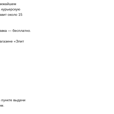
ближайшем
ь курьерскую
авит около 15
тавка — бесплатно.
агазине «Элит
 пункте выдачи
ом.