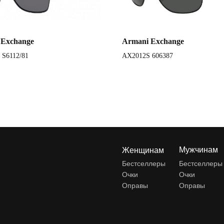
 Exchange
Armani Exchange
 S6112/81
AX2012S 606387
Мужчинам
Женщинам
Бестселлеры
Бестселлеры
Очки
Очки
Оправы
Оправы