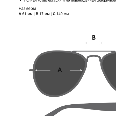
Полная комплектация и не поврежденная фабричная
Размеры
А
61 мм |
B
17 мм |
C
140 мм