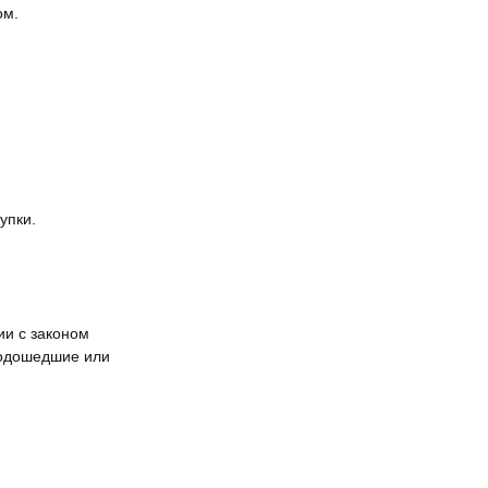
ом.
упки.
ии с законом
подошедшие или