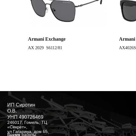
Armani Exchange
Armani
AX 2029 S6112/81
AX4026S
ИП Сиротин
О.В.
УНП 490726469
246017, Гомель, ТЦ
«Секрет»,
ул.Гагарина, дом 65,
Время работы: