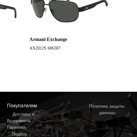
Armani Exchange
AX2012S 606387
Покупателям
Политика защиты
данных
Доставка и
оплата
Возврат
Гарантия
Подбор