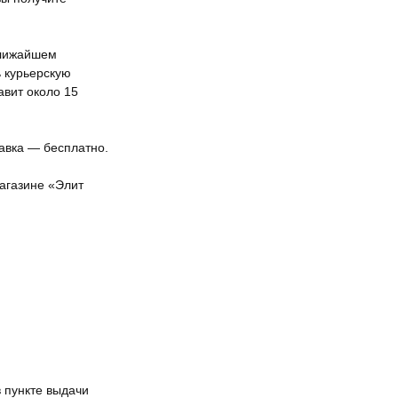
ближайшем
ь курьерскую
авит около 15
тавка — бесплатно.
агазине «Элит
 пункте выдачи