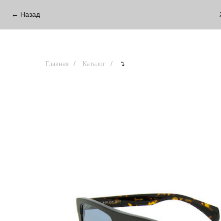
← Назад
Главная
/
Каталог
/
↴