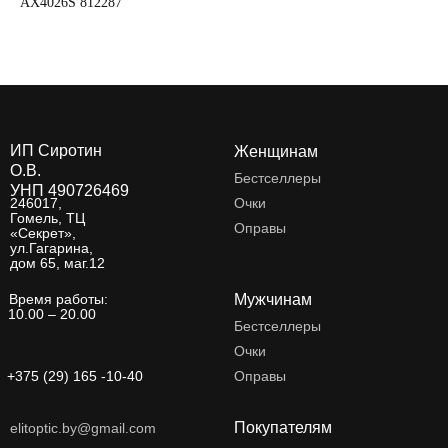
AX4026S 812287
AX
ИП Сиротин
Женщинам
О.В.
Бестселлеры
УНП 490726469
246017,
Очки
Гомель, ТЦ
Оправы
«Секрет»,
ул.Гагарина,
дом 65, маг.12
Время работы:
Мужчинам
10.00 – 20.00
Бестселлеры
Очки
+375 (29) 165 -10-40
Оправы
Покупателям
elitoptic.by@gmail.com