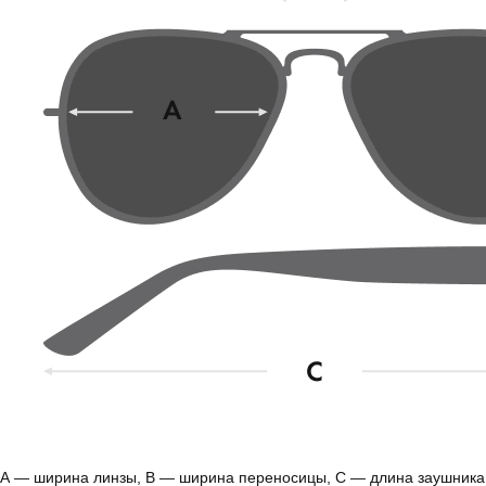
А — ширина линзы, B — ширина переносицы, С — длина заушника