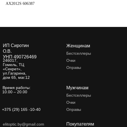
AX2012S 606387
AX
ИП Сиротин
Женщинам
О.В.
Бестселлеры
УНП 490726469
246017,
Очки
Гомель, ТЦ
Оправы
«Секрет»,
ул.Гагарина,
дом 65, маг.12
Время работы:
Мужчинам
10.00 – 20.00
Бестселлеры
Очки
+375 (29) 165 -10-40
Оправы
Покупателям
elitoptic.by@gmail.com