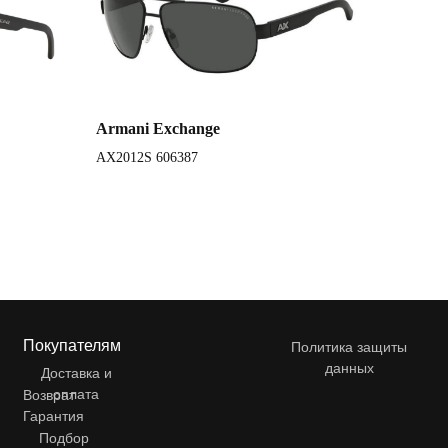
Armani Exchange
AX2012S 606387
Покупателям
Политика защиты
данных
Доставка и
оплата
Возврат
Гарантия
Подбор