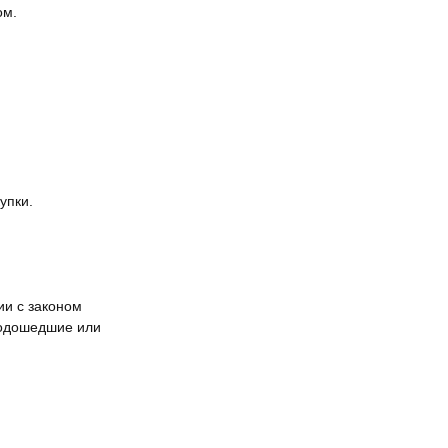
ом.
упки.
ии с законом
подошедшие или