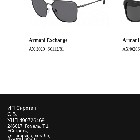
Armani Exchange
Armani
AX 2029 S6112/81
AX4026S
ИП Сиротин
О.В.
УНП 490726469
246017, Гомель, ТЦ
«Секрет»,
ул.Гагарина, дом 65,
Время работы: