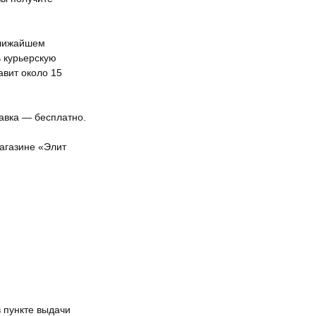
ближайшем
ь курьерскую
авит около 15
тавка — бесплатно.
агазине «Элит
 пункте выдачи