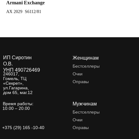
Armani Exchange
Ar
AX 2029 S6112/81
AX
ИП Сиротин
Женщинам
О.В.
Бестселлеры
УНП 490726469
246017,
Очки
Гомель, ТЦ
Оправы
«Секрет»,
ул.Гагарина,
дом 65, маг.12
Время работы:
Мужчинам
10.00 – 20.00
Бестселлеры
Очки
+375 (29) 165 -10-40
Оправы