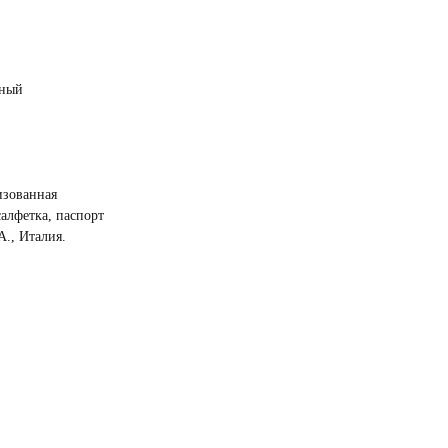
нный
изованная
салфетка, паспорт
A., Италия.