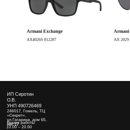
Armani Exchange
Armani
AX4026S 812287
AX 2029
ИП Сиротин
О.В.
УНП 490726469
246017, Гомель, ТЦ
«Секрет»,
ул.Гагарина, дом 65,
Время работы:
маг.12
10.00 – 20.00