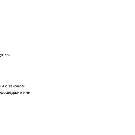
упки.
ии с законом
подошедшие или