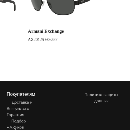
Armani Exchange
AX2012S 606387
Покупателям
Политика защиты
данных
Доставка и
оплата
Возврат
Гарантия
Подбор
очков
F.A.Q.