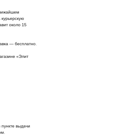
ближайшем
ь курьерскую
авит около 15
тавка — бесплатно.
агазине «Элит
 пункте выдачи
ом.