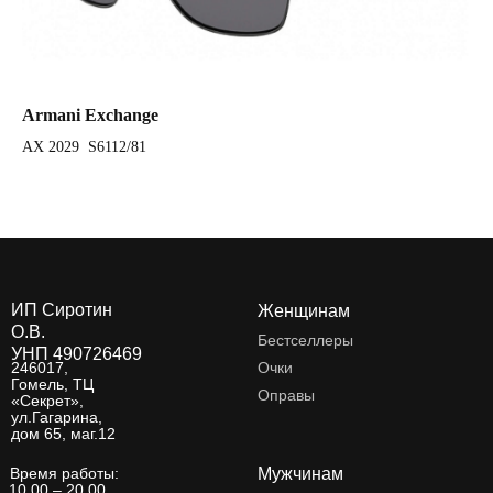
Armani Exchange
Ar
AX 2029 S6112/81
AX
ИП Сиротин
Женщинам
О.В.
Бестселлеры
УНП 490726469
246017,
Очки
Гомель, ТЦ
Оправы
«Секрет»,
ул.Гагарина,
дом 65, маг.12
Время работы:
Мужчинам
10.00 – 20.00