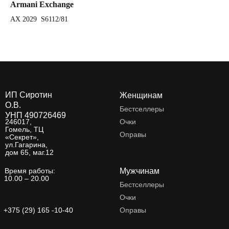
Armani Exchange
Ar
AX 2029 S6112/81
AX
ИП Сиротин
Женщинам
О.В.
Бестселлеры
УНП 490726469
246017,
Очки
Гомель, ТЦ
Оправы
«Секрет»,
ул.Гагарина,
дом 65, маг.12
Время работы:
Мужчинам
10.00 – 20.00
Бестселлеры
Очки
+375 (29) 165 -10-40
Оправы