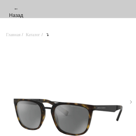
←
Назад
Главная
/
Каталог
/
↴