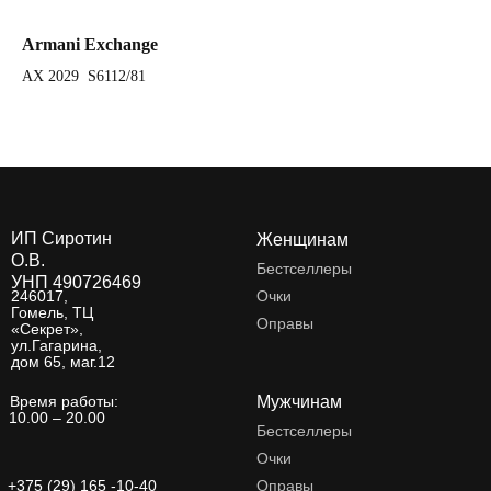
Armani Exchange
Ar
AX 2029 S6112/81
AX
ИП Сиротин
Женщинам
О.В.
Бестселлеры
УНП 490726469
246017,
Очки
Гомель, ТЦ
Оправы
«Секрет»,
ул.Гагарина,
дом 65, маг.12
Время работы:
Мужчинам
10.00 – 20.00
Бестселлеры
Очки
+375 (29) 165 -10-40
Оправы