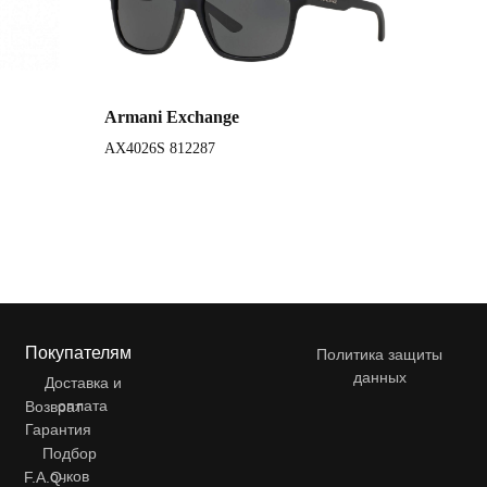
Armani Exchange
AX4026S 812287
Покупателям
Политика защиты
данных
Доставка и
оплата
Возврат
Гарантия
Подбор
очков
F.A.Q.