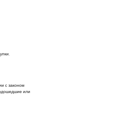
упки.
ии с законом
подошедшие или