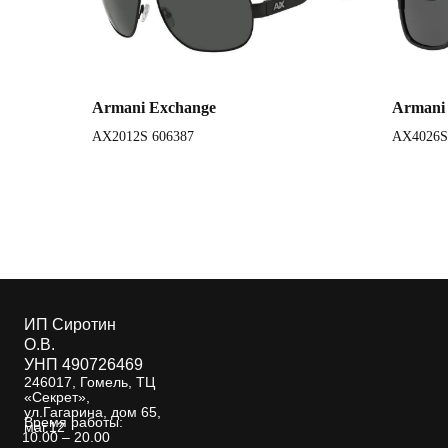
Armani Exchange
Armani
AX2012S 606387
AX4026S
ИП Сиротин
О.В.
УНП 490726469
246017, Гомель, ТЦ
«Секрет»,
ул.Гагарина, дом 65,
Время работы:
маг.12
10.00 – 20.00