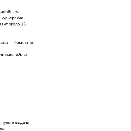
ближайшем
ь курьерскую
авит около 15
тавка — бесплатно.
агазине «Элит
 пункте выдачи
ом.