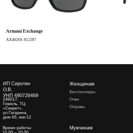
Armani Exchange
Ar
AX4026S 812287
AX
ИП Сиротин
Женщинам
О.В.
Бестселлеры
УНП 490726469
246017,
Очки
Гомель, ТЦ
Оправы
«Секрет»,
ул.Гагарина,
дом 65, маг.12
Время работы:
Мужчинам
10.00 – 20.00