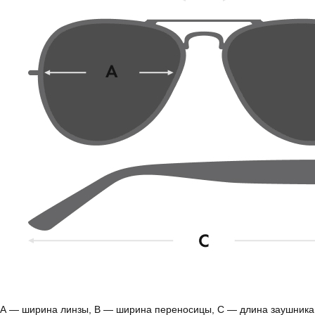
А — ширина линзы, B — ширина переносицы, С — длина заушника