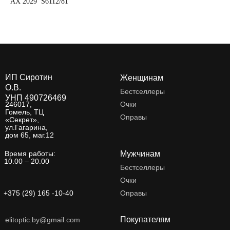
AX 2029 S6112/81
AX
ИП Сиротин
Женщинам
О.В.
Бестселлеры
УНП 490726469
246017,
Очки
Гомель, ТЦ
Оправы
«Секрет»,
ул.Гагарина,
дом 65, маг.12
Время работы:
Мужчинам
10.00 – 20.00
Бестселлеры
Очки
+375 (29) 165 -10-40
Оправы
Покупателям
elitoptic.by@gmail.com