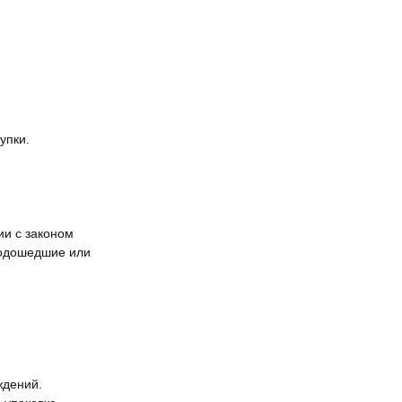
упки.
ии с законом
подошедшие или
ждений.