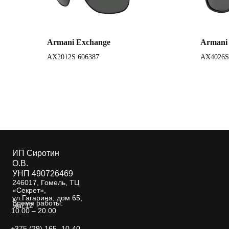
Armani Exchange
Armani
AX2012S 606387
AX4026S
ИП Сиротин
О.В.
УНП 490726469
246017, Гомель, ТЦ
«Секрет»,
ул.Гагарина, дом 65,
Время работы:
маг.12
10.00 – 20.00
+375 (29) 165 -10-40