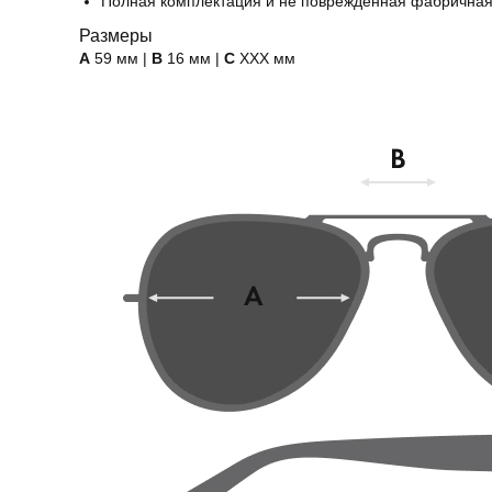
Полная комплектация и не поврежденная фабричная
Размеры
А
59 мм |
B
16 мм |
C
ХХХ мм