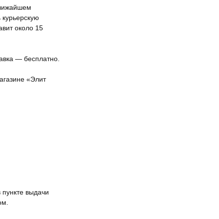
ближайшем
ь курьерскую
авит около 15
тавка — бесплатно.
агазине «Элит
 пункте выдачи
ом.