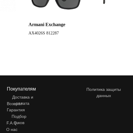
Armani Exchange
AX4026S 812287
Покупателям
Политика защиты
данных
Доставка и
оплата
Возврат
Гарантия
Подбор
очков
F.A.Q.
О нас