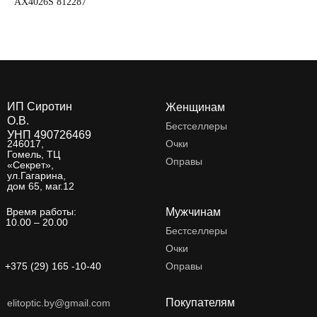
AX4026S 812287
AX
ИП Сиротин
Женщинам
О.В.
Бестселлеры
УНП 490726469
246017,
Очки
Гомель, ТЦ
Оправы
«Секрет»,
ул.Гагарина,
дом 65, маг.12
Время работы:
Мужчинам
10.00 – 20.00
Бестселлеры
Очки
+375 (29) 165 -10-40
Оправы
Покупателям
elitoptic.by@gmail.com