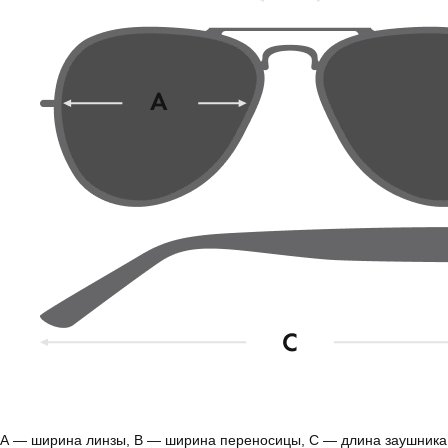
А — ширина линзы, B — ширина переносицы, С — длина заушника