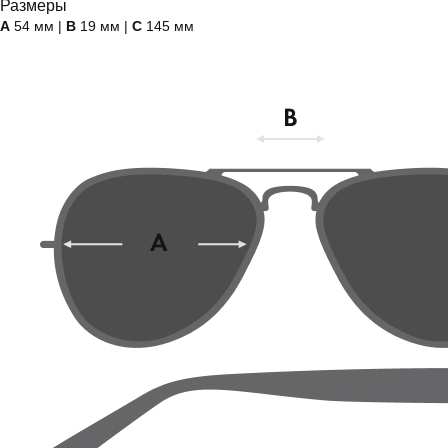
Размеры
А
54 мм |
B
19 мм |
C
145 мм