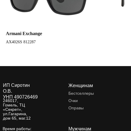
Armani Exchange
Ar
AX4026S 812287
AX
ИП Сиротин
Женщинам
О.В.
Бестселлеры
УНП 490726469
246017,
Очки
Гомель, ТЦ
Оправы
«Секрет»,
ул.Гагарина,
дом 65, маг.12
Время работы:
Мужчинам