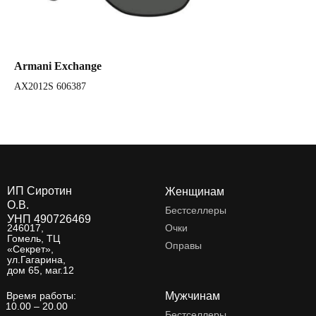
Armani Exchange
Ar
AX2012S 606387
AX
ИП Сиротин
Женщинам
О.В.
Бестселлеры
УНП 490726469
246017,
Очки
Гомель, ТЦ
Оправы
«Секрет»,
ул.Гагарина,
дом 65, маг.12
Время работы:
Мужчинам
10.00 – 20.00
Бестселлеры