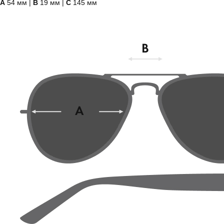
А
54 мм |
B
19 мм |
C
145 мм