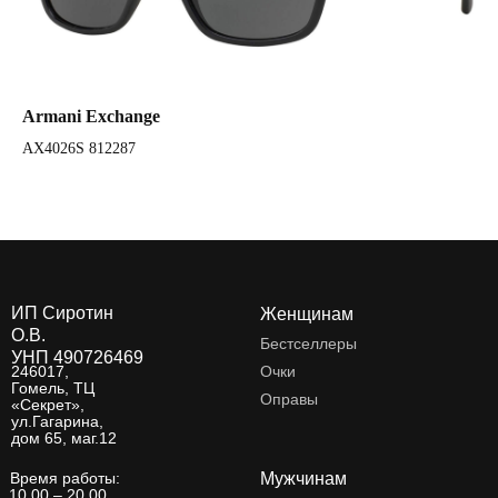
Armani Exchange
Ar
AX4026S 812287
AX
ИП Сиротин
Женщинам
О.В.
Бестселлеры
УНП 490726469
246017,
Очки
Гомель, ТЦ
Оправы
«Секрет»,
ул.Гагарина,
дом 65, маг.12
Время работы:
Мужчинам
10.00 – 20.00